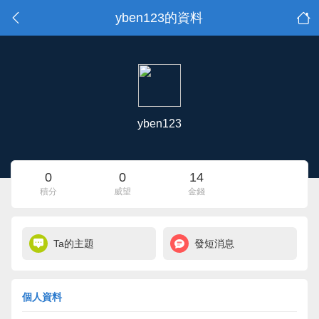
yben123的資料
yben123
0
0
14
積分
威望
金錢
Ta的主題
發短消息
個人資料