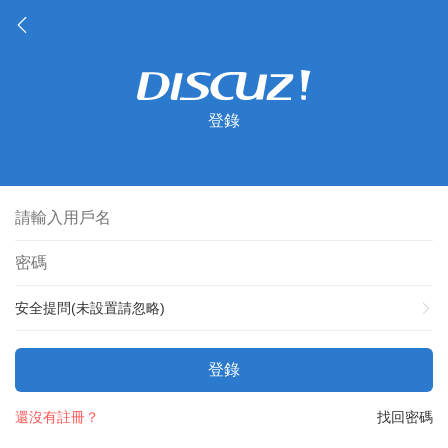
登錄
安全提問(未設置請忽略)
登錄
還沒有註冊？
找回密碼