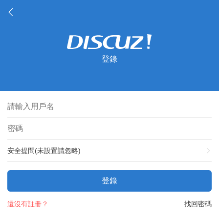
登錄
安全提問(未設置請忽略)
登錄
還沒有註冊？
找回密碼