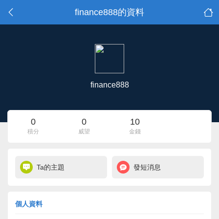
finance888的資料
finance888
0
0
10
積分
威望
金錢
Ta的主題
發短消息
個人資料