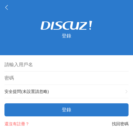
登錄
安全提問(未設置請忽略)
登錄
還沒有註冊？
找回密碼