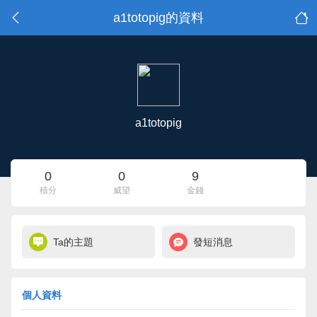
a1totopig的資料
a1totopig
0
0
9
積分
威望
金錢
Ta的主題
發短消息
個人資料