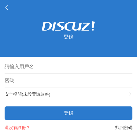
登錄
安全提問(未設置請忽略)
登錄
還沒有註冊？
找回密碼