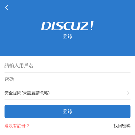
登錄
安全提問(未設置請忽略)
登錄
還沒有註冊？
找回密碼