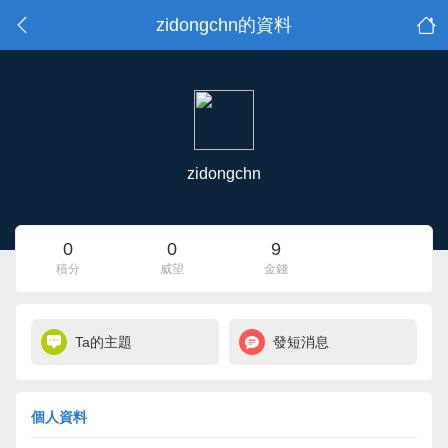
zidongchn的資料
zidongchn
0
0
9
積分
威望
金錢
Ta的主題
發短消息
個人資料