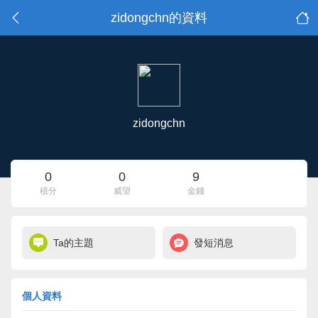
zidongchn的資料
zidongchn
0
0
9
積分
威望
金錢
Ta的主題
發短消息
個人資料