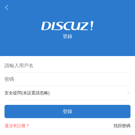
登錄
安全提問(未設置請忽略)
登錄
還沒有註冊？
找回密碼