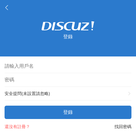
登錄
安全提問(未設置請忽略)
登錄
還沒有註冊？
找回密碼