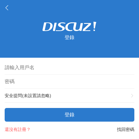
登錄
安全提問(未設置請忽略)
登錄
還沒有註冊？
找回密碼