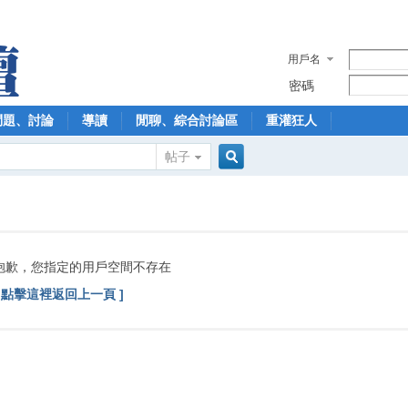
用戶名
密碼
問題、討論
導讀
閒聊、綜合討論區
重灌狂人
帖子
搜
索
抱歉，您指定的用戶空間不存在
[ 點擊這裡返回上一頁 ]