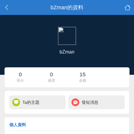
bZman的資料
bZman
0
0
15
積分
威望
金錢
Ta的主題
發短消息
個人資料