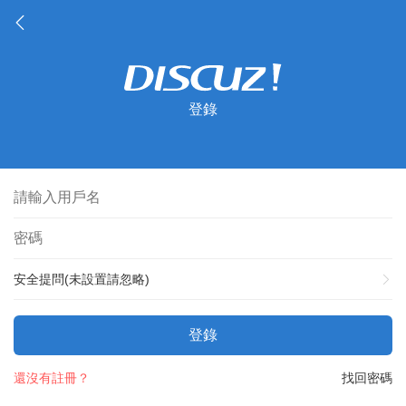
登錄
安全提問(未設置請忽略)
登錄
還沒有註冊？
找回密碼