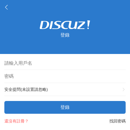
登錄
安全提問(未設置請忽略)
登錄
還沒有註冊？
找回密碼