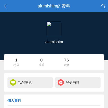
alumishim的資料
alumishim
1
0
76
積分
威望
金錢
Ta的主題
發短消息
個人資料