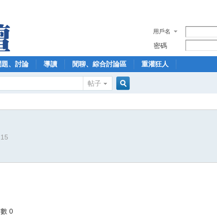
用戶名
密碼
問題、討論
導讀
閒聊、綜合討論區
重灌狂人
帖子
搜
215
索
數 0