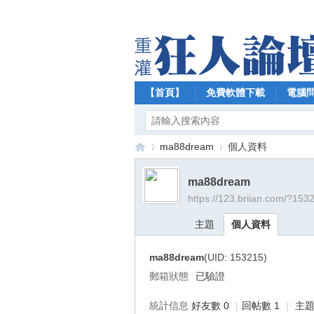
【首頁】
免費軟體下載
電腦
ma88dream
個人資料
ma88dream
https://123.briian.com/?153
【
›
›
主題
個人資料
ma88dream
(UID: 153215)
郵箱狀態
已驗證
統計信息
好友數 0
|
回帖數 1
|
主題