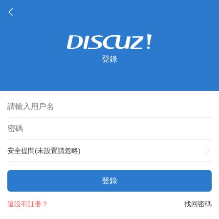
登錄
安全提問(未設置請忽略)
登錄
還沒有註冊？
找回密碼