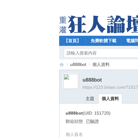
【首頁】
免費軟體下載
電腦
u888bot
個人資料
u888bot
https://123.briian.com/?151
【
›
›
主題
個人資料
u888bot
(UID: 151720)
郵箱狀態
已驗證
個人簽名