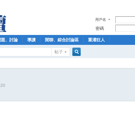
用戶名
密碼
問題、討論
導讀
閒聊、綜合討論區
重灌狂人
帖子
搜
720
索