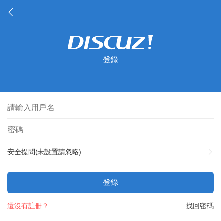
登錄
安全提問(未設置請忽略)
登錄
還沒有註冊？
找回密碼