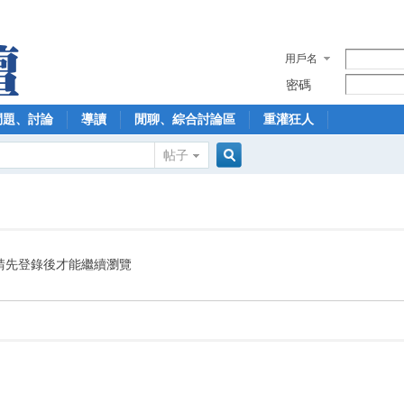
用戶名
密碼
問題、討論
導讀
閒聊、綜合討論區
重灌狂人
帖子
搜
索
請先登錄後才能繼續瀏覽