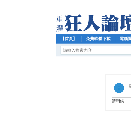
【首頁】
免費軟體下載
電腦
請稍候...