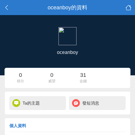
oceanboy的資料
oceanboy
0
0
31
積分
威望
金錢
Ta的主題
發短消息
個人資料