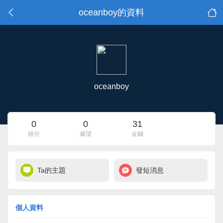
oceanboy的資料
oceanboy
0
0
31
積分
威望
金錢
Ta的主題
發短消息
個人資料