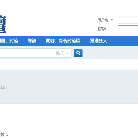
用戶名
密碼
問題、討論
導讀
閒聊、綜合討論區
重灌狂人
帖子
搜
716
索
數 1