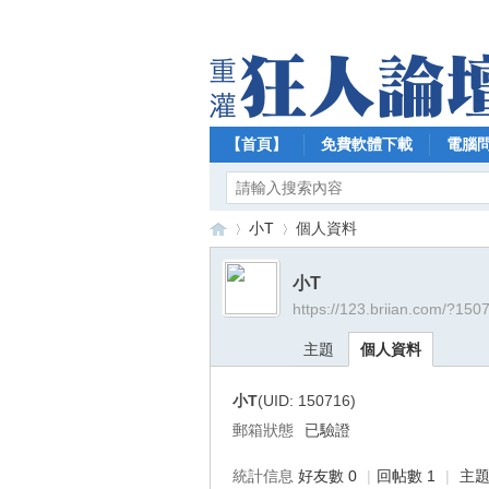
【首頁】
免費軟體下載
電腦
小T
個人資料
小T
https://123.briian.com/?150
【
›
›
主題
個人資料
小T
(UID: 150716)
郵箱狀態
已驗證
統計信息
好友數 0
|
回帖數 1
|
主題