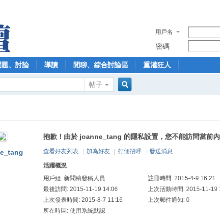
用戶名
密碼
問題、討論
導讀
閒聊、綜合討論區
重灌狂人
帖子
搜
抱歉！由於 joanne_tang 的隱私設置，您不能訪問當前
索
查看好友列表
|
加為好友
|
打個招呼
|
發送消息
ne_tang
活躍概況
用戶組:
新聞稿發稿人員
註冊時間: 2015-4-9 16:21
最後訪問: 2015-11-19 14:06
上次活動時間: 2015-11-19 1
上次發表時間: 2015-8-7 11:16
上次郵件通知: 0
所在時區: 使用系統默認