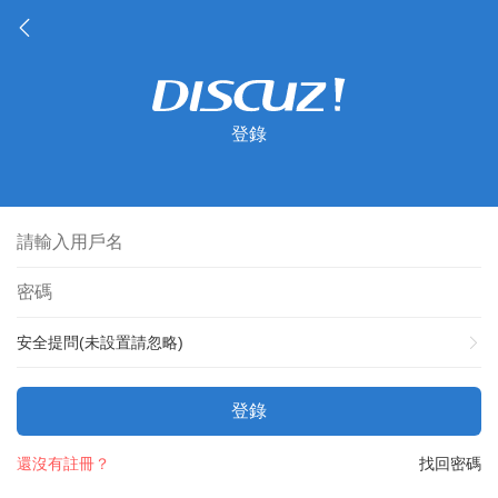
登錄
安全提問(未設置請忽略)
登錄
還沒有註冊？
找回密碼