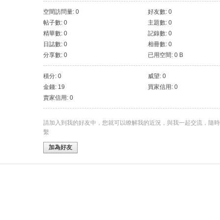
空間訪問量: 0
好友數: 0
帖子數: 0
主題數: 0
精華數: 0
記錄數: 0
日誌數: 0
相冊數: 0
分享數: 0
已用空間: 0 B
積分: 0
威望: 0
金錢: 19
買家信用: 0
賣家信用: 0
請加入到我的好友中，您就可以瞭解我的近況，與我一起交流，隨時
繫
加為好友