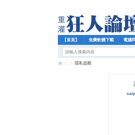
【首頁】
免費軟體下載
電腦
隱私提醒
【
›
›
saip