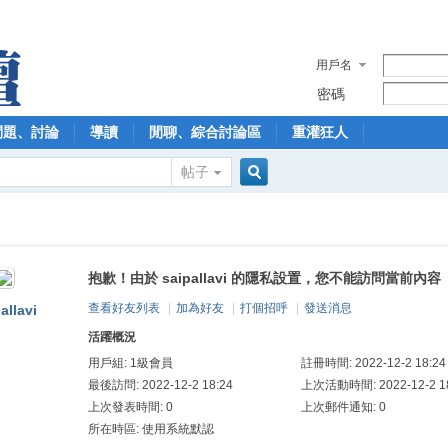
用戶名
密碼
問題、討論
導讀
閒聊、綜合討論區
重灌狂人
帖子
搜
抱歉！由於 saipallavi 的隱私設置，您不能訪問當前內容
索
查看好友列表
|
加為好友
|
打個招呼
|
發送消息
allavi
活躍概況
用戶組:
1級會員
註冊時間: 2022-12-2 18:24
最後訪問: 2022-12-2 18:24
上次活動時間: 2022-12-2 18
上次發表時間: 0
上次郵件通知: 0
所在時區: 使用系統默認