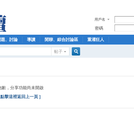
用戶名
密碼
問題、討論
導讀
閒聊、綜合討論區
重灌狂人
帖子
搜
索
抱歉，分享功能尚未開啟
[ 點擊這裡返回上一頁 ]