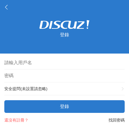
登錄
安全提問(未設置請忽略)
登錄
還沒有註冊？
找回密碼