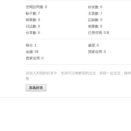
空間訪問量: 0
好友數: 0
帖子數: 7
主題數: 7
精華數: 0
記錄數: 0
日誌數: 0
相冊數: 0
分享數: 0
已用空間: 0 B
積分: 1
威望: 0
金錢: 56
買家信用: 0
賣家信用: 0
請加入到我的好友中，您就可以瞭解我的近況，與我一起交流，隨時
繫
加為好友