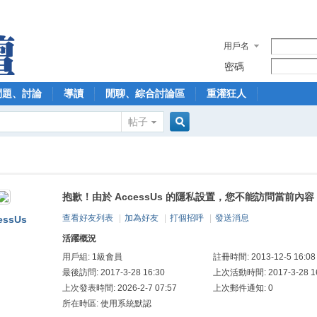
用戶名
密碼
問題、討論
導讀
閒聊、綜合討論區
重灌狂人
帖子
搜
抱歉！由於 AccessUs 的隱私設置，您不能訪問當前內容
索
查看好友列表
|
加為好友
|
打個招呼
|
發送消息
essUs
活躍概況
用戶組:
1級會員
註冊時間: 2013-12-5 16:08
最後訪問: 2017-3-28 16:30
上次活動時間: 2017-3-28 16
上次發表時間: 2026-2-7 07:57
上次郵件通知: 0
所在時區: 使用系統默認