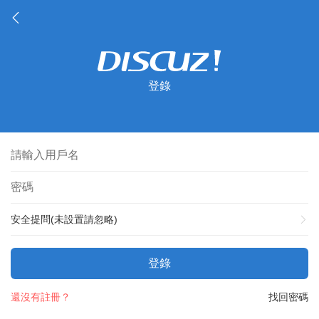
登錄
安全提問(未設置請忽略)
登錄
還沒有註冊？
找回密碼