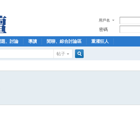
用戶名
密碼
問題、討論
導讀
閒聊、綜合討論區
重灌狂人
帖子
搜
8
索