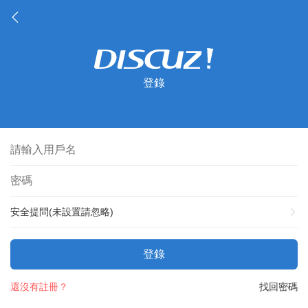
登錄
安全提問(未設置請忽略)
登錄
還沒有註冊？
找回密碼