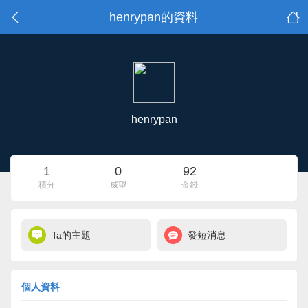
henrypan的資料
henrypan
1
0
92
積分
威望
金錢
Ta的主題
發短消息
個人資料