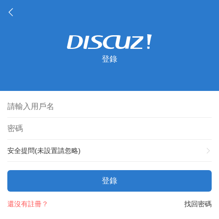
登錄
安全提問(未設置請忽略)
登錄
還沒有註冊？
找回密碼