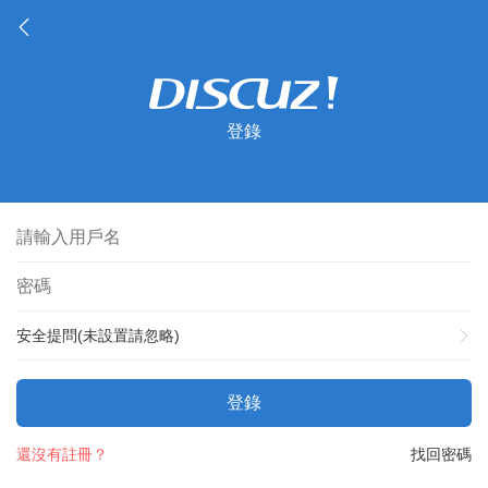
登錄
安全提問(未設置請忽略)
登錄
還沒有註冊？
找回密碼