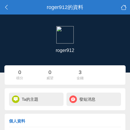
roger912的資料
roger912
0
0
3
積分
威望
金錢
Ta的主題
發短消息
個人資料