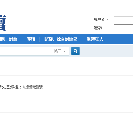
用戶名
密碼
問題、討論
導讀
閒聊、綜合討論區
重灌狂人
帖子
搜
索
請先登錄後才能繼續瀏覽