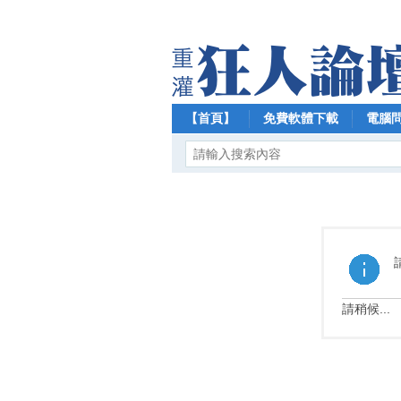
【首頁】
免費軟體下載
電腦
請稍候...