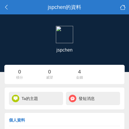
jspchen的資料
jspchen
0
0
4
積分
威望
金錢
Ta的主題
發短消息
個人資料