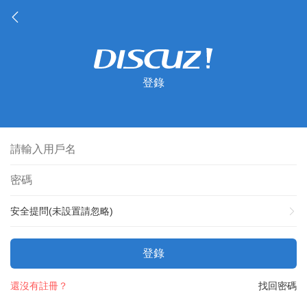
登錄
安全提問(未設置請忽略)
登錄
還沒有註冊？
找回密碼