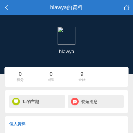
hlawya的資料
hlawya
0
0
9
積分
威望
金錢
Ta的主題
發短消息
個人資料