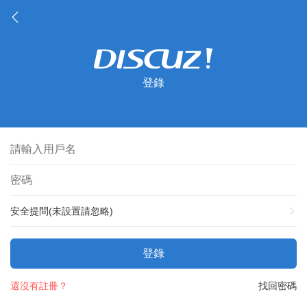
登錄
安全提問(未設置請忽略)
登錄
還沒有註冊？
找回密碼