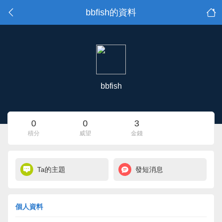
bbfish的資料
bbfish
0
0
3
積分
威望
金錢
Ta的主題
發短消息
個人資料