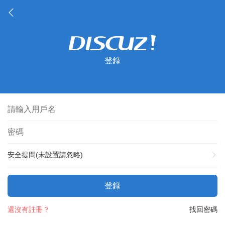
登錄
安全提問(未設置請忽略)
登錄
還沒有註冊？
找回密碼