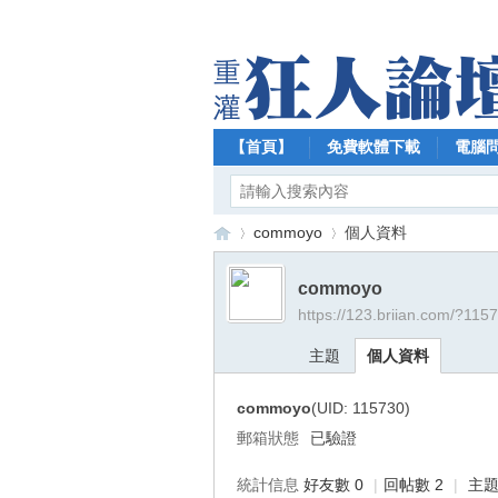
【首頁】
免費軟體下載
電腦
commoyo
個人資料
commoyo
https://123.briian.com/?115
【
›
›
主題
個人資料
commoyo
(UID: 115730)
郵箱狀態
已驗證
統計信息
好友數 0
|
回帖數 2
|
主題