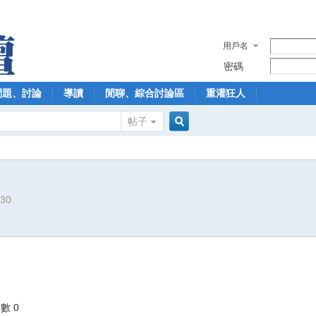
用戶名
密碼
問題、討論
導讀
閒聊、綜合討論區
重灌狂人
帖子
搜
730
索
數 0