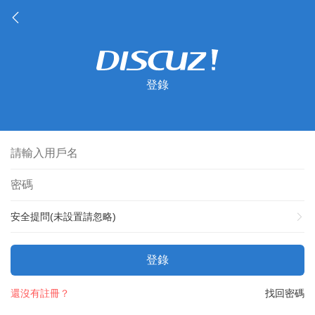
登錄
安全提問(未設置請忽略)
登錄
還沒有註冊？
找回密碼