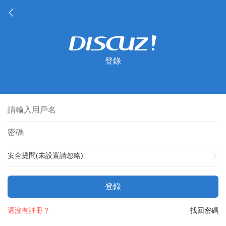
登錄
安全提問(未設置請忽略)
登錄
還沒有註冊？
找回密碼