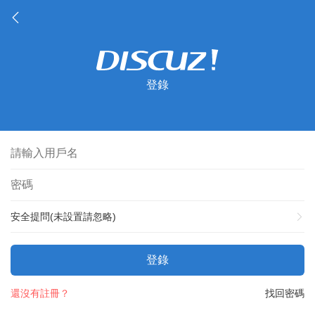
登錄
安全提問(未設置請忽略)
登錄
還沒有註冊？
找回密碼